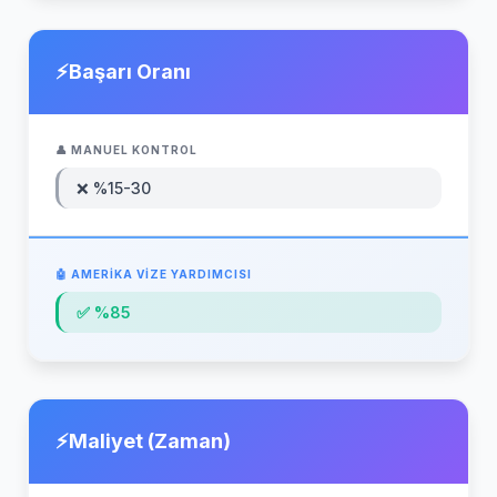
Başarı Oranı
❌ %15-30
✅ %85
Maliyet (Zaman)