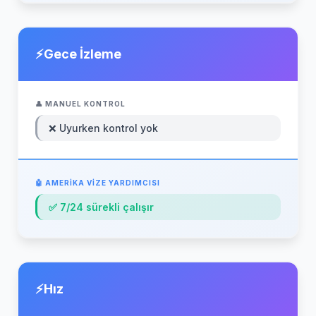
Gece İzleme
❌ Uyurken kontrol yok
✅ 7/24 sürekli çalışır
Hız